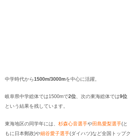
中学時代から
1500m/3000m
を中心に活躍。
岐阜県中学総体では1500mで
2位
、次の東海総体では
9位
という結果を残しています。
東海地区の同学年には、
杉森心音選手
や
田島愛梨選手
(と
もに日本郵政)や
細谷愛子選手
(ダイハツ)など全国トップク