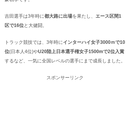
吉田選手は3年時に
都大路に出場
を果たし、
エース区間1
区で16位
と大健闘。
トラック競技では、3年時に
インターハイ女子3000ｍで10
位
(日本人4位)や
U20陸上日本選手権女子1500mで2位入賞
するなど、一気に全国レベルの選手にまで成長しました。
スポンサーリンク