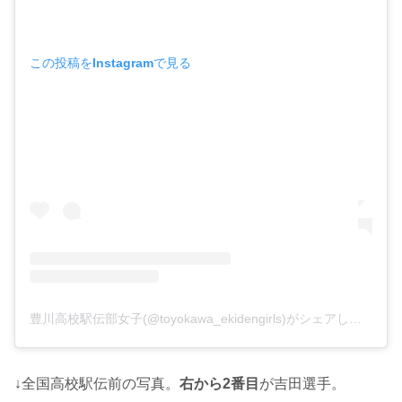
この投稿をInstagramで見る
豊川高校駅伝部女子(@toyokawa_ekidengirls)がシェアした投稿
↓全国高校駅伝前の写真。
右から2番目
が吉田選手。