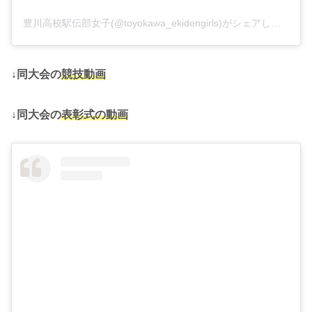
豊川高校駅伝部女子(@toyokawa_ekidengirls)がシェアした投稿
↓同大会の
競技動画
↓同大会の
表彰式の動画