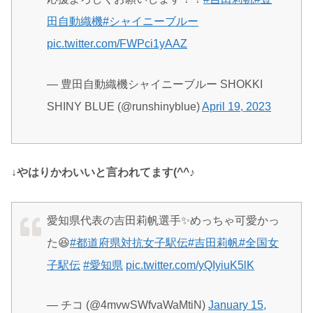
田自動織機
#シャイニーブルー
pic.twitter.com/FWPci1yAAZ
— 豊田自動織機シャイニーブルー SHOKKI
SHINY BLUE (@runshinyblue)
April 19, 2023
↓やはりかわいいと言われてます(^^♪
愛知県代表の吉田莉帆選手✨めっちゃ可愛かっ
た😆
#都道府県対抗女子駅伝
#吉田莉帆
#全国女
子駅伝
#愛知県
pic.twitter.com/yQIyiuK5lK
— チコ (@4mvwSWfvaWaMtiN)
January 15,