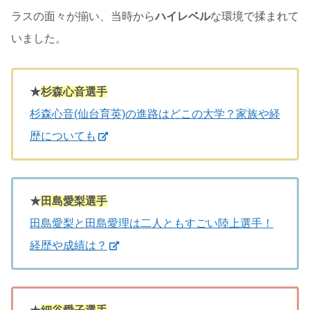
ラスの面々が揃い、当時から
ハイレベル
な環境で揉まれて
いました。
★
杉森心音選手
杉森心音(仙台育英)の進路はどこの大学？家族や経
歴についても
★
田島愛梨選手
田島愛梨と田島愛理は二人ともすごい陸上選手！
経歴や成績は？