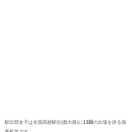
駅伝部女子は全国高校駅伝(都大路)に
13回
の出場を誇る強
豪私学です。