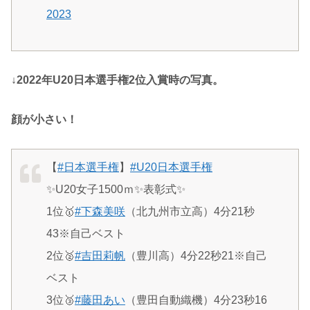
2023
↓2022年U20日本選手権2位入賞時の写真。
顔が小さい！
【
#日本選手権
】
#U20日本選手権
✨U20女子1500ｍ✨表彰式✨
1位🥇
#下森美咲
（北九州市立高）4分21秒
43※自己ベスト
2位🥈
#吉田莉帆
（豊川高）4分22秒21※自己
ベスト
3位🥉
#藤田あい
（豊田自動織機）4分23秒16