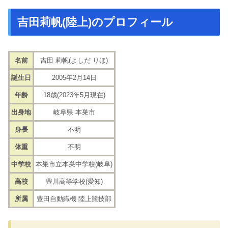
吉田莉帆(陸上)のプロフィール
名前
吉田 莉帆(よしだ りほ)
誕生日
2005年2月14日
年齢
18歳(2023年5月現在)
出身地
岐阜県 本巣市
身長
不明
体重
不明
中学校
本巣市立本巣中学校(岐阜)
高校
豊川高等学校(愛知)
所属
豊田自動織機 陸上競技部