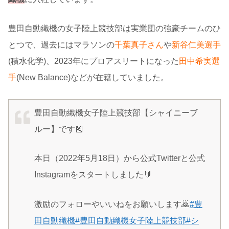
豊田自動織機の女子陸上競技部は実業団の強豪チームのひ
とつで、過去にはマラソンの
千葉真子さん
や
新谷仁美選手
(積水化学)、2023年にプロアスリートになった
田中希実選
手
(New Balance)などが在籍していました。
豊田自動織機女子陸上競技部【シャイニーブ
ルー】です🎽
本日（2022年5月18日）から公式Twitterと公式
Instagramをスタートしました🔰
激励のフォローやいいねをお願いします🙇
#豊
田自動織機
#豊田自動織機女子陸上競技部
#シ