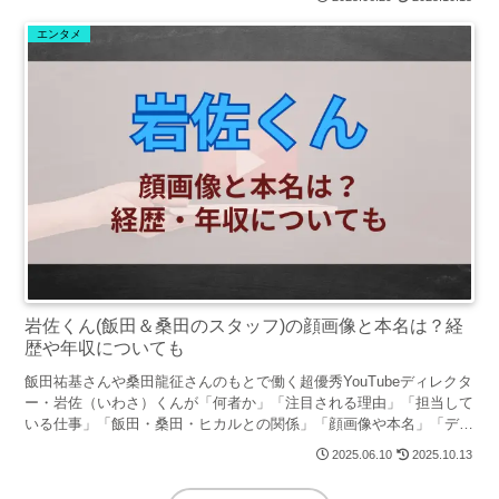
で御覧くださいm(_ _)m
エンタメ
岩佐くん(飯田＆桑田のスタッフ)の顔画像と本名は？経
歴や年収についても
飯田祐基さんや桑田龍征さんのもとで働く超優秀YouTubeディレクタ
ー・岩佐（いわさ）くんが「何者か」「注目される理由」「担当して
いる仕事」「飯田・桑田・ヒカルとの関係」「顔画像や本名」「ディ
レクター経歴」「年収（予想）」について調査・紹介します。
2025.06.10
2025.10.13