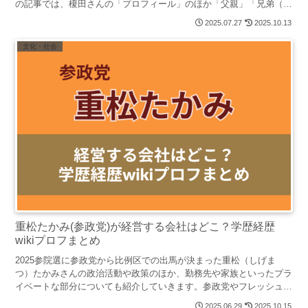
の記事では、榎田さんの「プロフィール」のほか「父親」「兄弟（姉
妹）の名前や年齢順プロフィール」についてわかりやすくまとめまし
2025.07.27
2025.10.13
た。
文化・社会
重松たかみ(参政党)が経営する会社はどこ？学歴経歴
wikiプロフまとめ
2025参院選に参政党から比例区での出馬が決まった重松（しげま
つ）たかみさんの政治活動や政策のほか、勤務先や家族といったプラ
イベートな部分についても紹介していきます。参政党やフレッシュな
候補者に関心がある人にはきっと参考になる内容なので、ぜひ最後ま
2025.06.29
2025.10.15