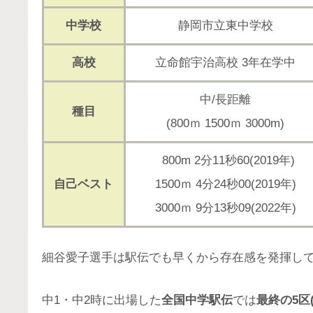
中学校
静岡市立東中学校
高校
立命館宇治高校 3年在学中
中/長距離
種目
(800ｍ 1500ｍ 3000m)
800m 2分11秒60(2019年)
自己ベスト
1500ｍ 4分24秒00(2019年)
3000ｍ 9分13秒09(2022年)
細谷愛子選手は駅伝でも早くから存在感を発揮し
中1・中2時に出場した
全国中学駅伝
では
最終の5区(