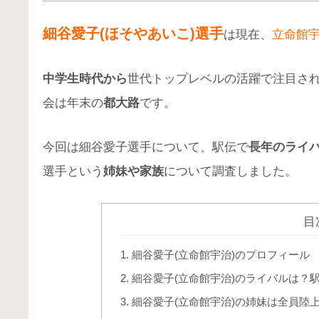
細谷愛子(ほそやあいこ)選手
は現在、
立命館
中学生時代から
世代トップレベルの活躍で注目さ
会は年末の
都大路
です。
今回は細谷愛子選手について、駅伝で
長年のライ
選手という
姉妹や家族
について調査しました。
目
細谷愛子(立命館宇治)のプロフィール
細谷愛子(立命館宇治)のライバルは？
細谷愛子(立命館宇治)の姉妹は全員陸