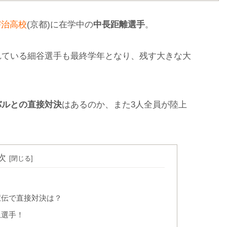
宇治高校
(京都)に在学中の
中長距離選手
。
れている細谷選手も最終学年となり、残す大きな大
バルとの直接対決
はあるのか、また3人全員が陸上
次
駅伝で直接対決は？
上選手！