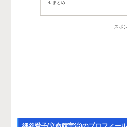
まとめ
スポ
細谷愛子(立命館宇治)のプロフィー