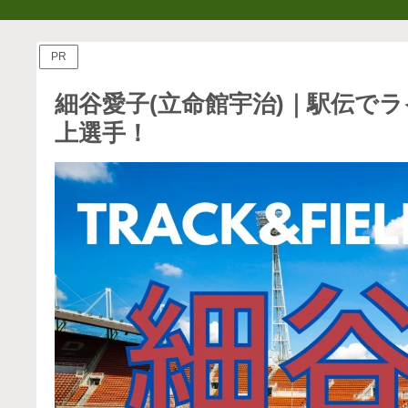
PR
細谷愛子(立命館宇治)｜駅伝で
上選手！