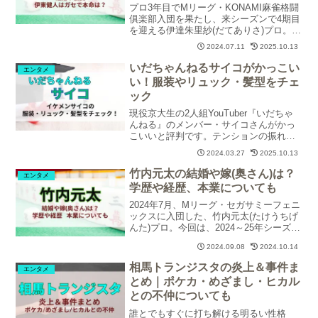
プロ3年目でMリーグ・KONAMI麻雀格闘
俱楽部入団を果たし、来シーズンで4期目
を迎える伊達朱里紗(だてありさ)プロ。可
愛くて強い伊達朱里紗プロの「結婚」
2024.07.11
2025.10.13
「彼氏」、「伊東健人との噂」や「本命
の相手」について調査・解説します。
いだちゃんねるサイコがかっこい
エンタメ
い！服装やリュック・髪型をチェ
ック
現役京大生の2人組YouTuber『いだちゃ
んねる』のメンバー・サイコさんがかっ
こいいと評判です。テンションの振れ幅
が少なく、ボソッと面白いことを言うと
2024.03.27
2025.10.13
ころが持ち味のサイコさんの「かっこい
い顔」「服装」「リュック」「髪型」に
竹内元太の結婚や嫁(奥さん)は？
エンタメ
ついて調査・紹介します。
学歴や経歴、本業についても
2024年7月、Mリーグ・セガサミーフェニ
ックスに入団した、竹内元太(たけうちげ
んた)プロ。今回は、2024～25年シーズン
での活躍が楽しみな竹内プロの「プロフ
2024.09.08
2024.10.14
ィール」「身長」「年齢」「嫁(奥さん)や
子供」「学歴/経歴」「Mリーグ以外の仕
相馬トランジスタの炎上＆事件ま
エンタメ
事」について調査・紹介します。
とめ｜ポケカ・めざまし・ヒカル
との不仲についても
誰とでもすぐに打ち解ける明るい性格