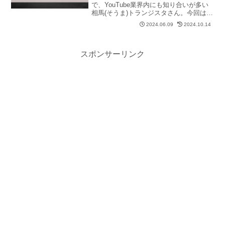
で、YouTube業界内にも知り合いが多い
相馬(そうま)トランジスタさん。今回は、
YouTube歴12年目を迎えるベテラン・相
2024.06.09
2024.10.14
馬さんの過去の炎上＆事件について、大
きなものから小さなものまでまとめてみ
ました。
スポンサーリンク