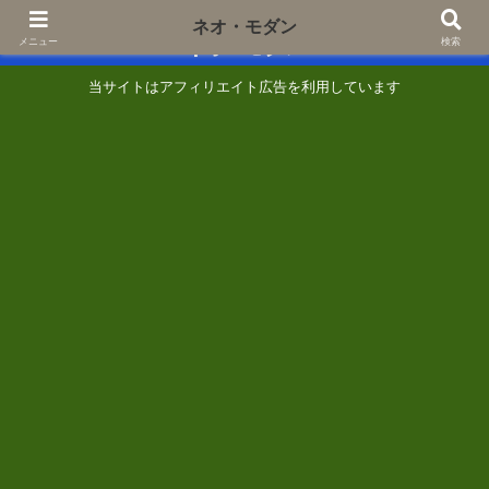
あなたの『知りたい』に一歩でも近づくために
ネオ・モダン
ネオ・モダン
メニュー
検索
当サイトはアフィリエイト広告を利用しています