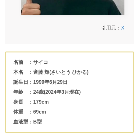
引用元：
X
名前 ：サイコ
本名 ：斉藤 輝(さいとう ひかる)
誕生日：1999年6月29日
年齢 ：24歳(2024年3月現在)
身長 ：179cm
体重 ：69cm
血液型：B型