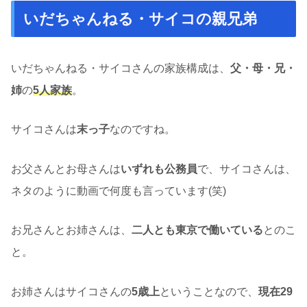
いだちゃんねる・サイコの親兄弟
いだちゃんねる・サイコさんの家族構成は、
父・母・兄・
姉
の
5人家族
。
サイコさんは
末っ子
なのですね。
お父さんとお母さんは
いずれも公務員
で、サイコさんは、
ネタのように動画で何度も言っています(笑)
お兄さんとお姉さんは、
二人とも東京で働いている
とのこ
と。
お姉さんはサイコさんの
5歳上
ということなので、
現在29