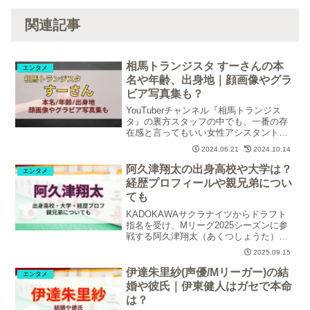
関連記事
相馬トランジスタ すーさんの本
エンタメ
名や年齢、出身地｜顔画像やグラ
ビア写真集も？
YouTuberチャンネル『相馬トランジス
タ』の裏方スタッフの中でも、一番の存
在感と言ってもいい女性アシスタント・
すーさんのプロフィール「本名」「年
2024.06.21
2024.10.14
齢」「出身地」や「スタッフ歴」「顔画
像」「グラビア写真集」について調査・
阿久津翔太の出身高校や大学は？
エンタメ
紹介します。
経歴プロフィールや親兄弟につい
ても
KADOKAWAサクラナイツからドラフト
指名を受け、Mリーグ2025シーズンに参
戦する阿久津翔太（あくつしょうた）プ
ロ。20代ながらA1リーグで活躍する次世
2025.09.15
代のホープ・阿久津プロの学歴や経歴、
プロフィール、家族について詳しく見て
伊達朱里紗(声優/Mリーガー)の結
エンタメ
いきます。
婚や彼氏｜伊東健人はガセで本命
は？