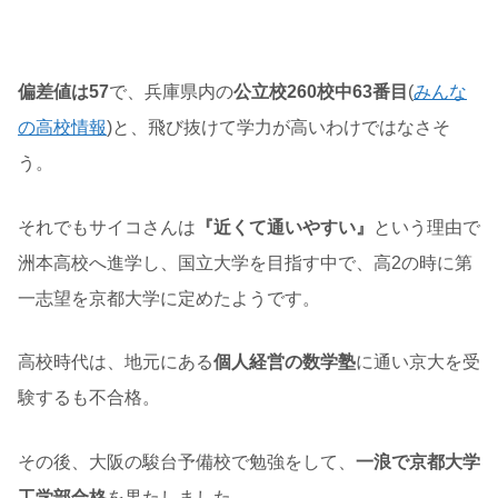
偏差値は57
で、兵庫県内の
公立校260校中63番目
(
みんな
の高校情報
)と、飛び抜けて学力が高いわけではなさそ
う。
それでもサイコさんは
『近くて通いやすい』
という理由で
洲本高校へ進学し、国立大学を目指す中で、高2の時に第
一志望を京都大学に定めたようです。
高校時代は、地元にある
個人経営の数学塾
に通い京大を受
験するも不合格。
その後、大阪の駿台予備校で勉強をして、
一浪で京都大学
工学部合格
を果たしました。