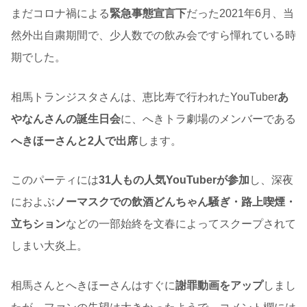
まだコロナ禍による
緊急事態宣言下
だった2021年6月、当
然外出自粛期間で、少人数での飲み会ですら憚れている時
期でした。
相馬トランジスタさんは、恵比寿で行われたYouTuber
あ
やなんさんの誕生日会
に、へきトラ劇場のメンバーである
へきほーさんと2人で出席
します。
このパーティには
31人もの人気YouTuberが参加
し、深夜
におよぶ
ノーマスクでの飲酒どんちゃん騒ぎ・路上喫煙・
立ちション
などの一部始終を文春によってスクープされて
しまい大炎上。
相馬さんとへきほーさんはすぐに
謝罪動画をアップ
しまし