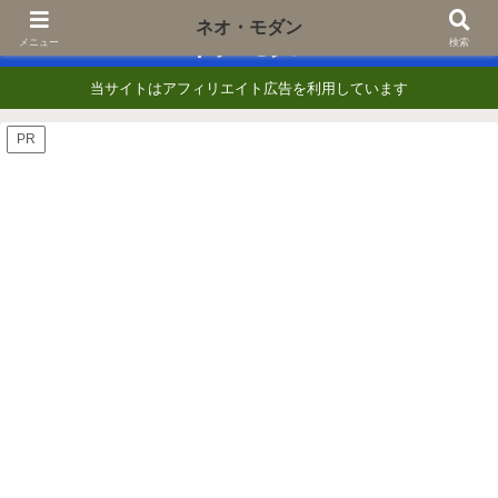
あなたの『知りたい』に一歩でも近づくために
ネオ・モダン
ネオ・モダン
メニュー
検索
当サイトはアフィリエイト広告を利用しています
PR