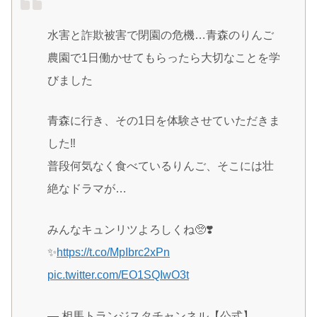
水害と詐欺被害で閉園の危機…青森のりんご
農園で1日働かせてもらったら大切なことを学
びました
青森に行き、その1日を体験させていただきま
した‼️
普段何気なく食べているりんご、そこには壮
絶なドラマが…
みんなキュンリツよろしくね🥺❣️
✨
https://t.co/MpIbrc2xPn
pic.twitter.com/EO1SQIwO3t
— 相馬トランジスタチャンネル【公式】