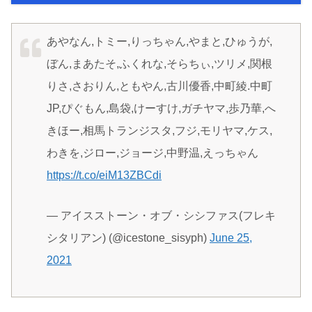
あやなん,トミー,りっちゃん,やまと,ひゅうが,
ぼん,まあたそ,ふくれな,そらちぃ,ツリメ,関根
りさ,さおりん,ともやん,古川優香,中町綾.中町
JP,ぴぐもん,島袋,けーすけ,ガチヤマ,歩乃華,へ
きほー,相馬トランジスタ,フジ,モリヤマ,ケス,
わきを,ジロー,ジョージ,中野温,えっちゃん
https://t.co/eiM13ZBCdi
— アイスストーン・オブ・シシファス(フレキ
シタリアン) (@icestone_sisyph)
June 25,
2021