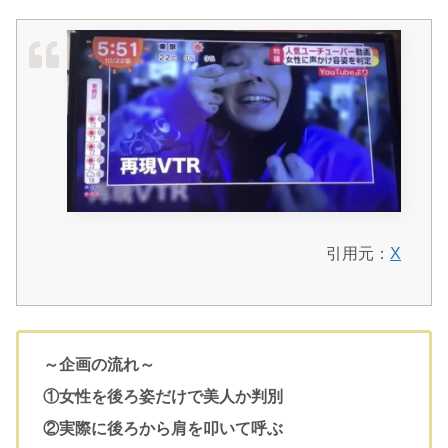
引用元：
X
～企画の流れ～
①女性を後ろ姿だけで美人か判別
②実際に後ろから肩を叩いて呼ぶ