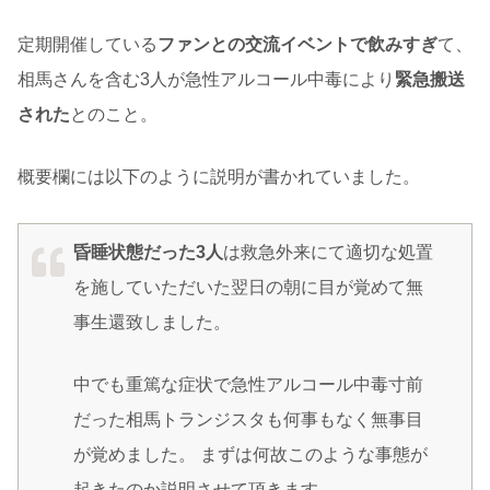
定期開催している
ファンとの交流イベントで飲みすぎ
て、
相馬さんを含む3人が急性アルコール中毒により
緊急搬送
された
とのこと。
概要欄には以下のように説明が書かれていました。
昏睡状態だった3人
は救急外来にて適切な処置
を施していただいた翌日の朝に目が覚めて無
事生還致しました。
中でも重篤な症状で急性アルコール中毒寸前
だった相馬トランジスタも何事もなく無事目
が覚めました。 まずは何故このような事態が
起きたのか説明させて頂きます。