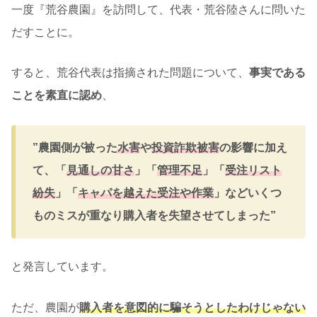
一度『荒谷農園』を訪問して、代表・荒谷陸さんに問いた
だすことに。
すると、荒谷代表は指摘された問題について、
事実である
ことを素直に認め
、
”農園側が被った
水害
や
投資詐欺被害
の影響に加え
て、「
見通しの甘さ
」「
管理不足
」「
受注リスト
紛失
」「
キャパを越えた受注や作業
」などいくつ
ものミスが重なり購入者を失望させてしまった”
と発言しています。
ただ、農園が
購入者を意図的に騙そうとしたわけじゃない