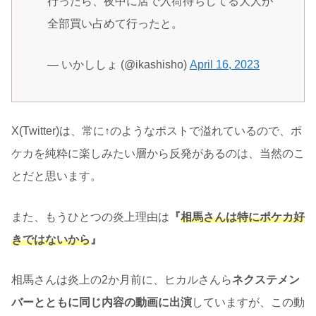
行ったら、夜中に店で入荷待ちしてる大人が
全部買い占めて行ったと。
— いかししょ (@ikashisho)
April 16, 2023
X(Twitter)は、常に↑のようなポストで溢れているので、ポ
ケカを純粋に楽しみたい層から反発があるのは、当然のこ
とだと思います。
また、もうひとつの炎上理由は
『
相馬さんは特にポケカ好
きではないから
』
相馬さんは炎上の2か月前に、ヒカルさんら
ネクステメン
バーとともに同じ内容の動画に出演
していますが、この動