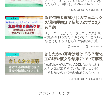
ックスに入団した、竹内元太(たけうちげ
んた)プロ。今回は、2024～25年シーズン
での活躍が楽しみな竹内プロの「プロフ
2024.09.08
2024.10.14
ィール」「身長」「年齢」「嫁(奥さん)や
子供」「学歴/経歴」「Mリーグ以外の仕
魚谷侑未＆東城りおのフェニック
エンタメ
事」について調査・紹介します。
ス退団理由は？新加入のプロ2人
も予想！
Mリーグ・セガサミーフェニックス所属
の魚谷侑未(うおたにゆうみ)プロと東城り
お(とうじょうりお)プロの契約満了(退団)
が発表されました。魚谷＆東城両プロの
2024.06.11
2024.10.14
退団理由と、フェニックス新加入のプロ2
人が誰になるか予想してみます。
きしたかの高野は老けてる？老化
エンタメ
症の噂や彼女や結婚について解説
YouTubeやWebTVのABEMAからじわじ
わと人気が出てきているお笑いコンビ
「きしたかの」の高野正成さん(ツッコミ
担当)が年齢のわりに老けていると話題。
2023.09.23
2024.10.20
きしたかの高野さんの経歴プロフィー
ル、老けているから売れたのか、老化症
の噂、彼女や結婚について調査しまし
た。
スポンサーリンク