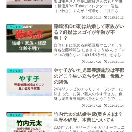
飯田祐基さんや桑田龍征さんのもとで働
く超優秀YouTubeディレクター・岩佐
（いわさ）くんが「何者か」「注目され
る理由」「担当している仕事」「飯田・
2025.06.10
2025.10.13
桑田・ヒカルとの関係」「顔画像や本
名」「ディレクター経歴」「年収（予
藤崎涼(Dr.涼)は結婚して家族がい
エンタメ
想）」について調査・紹介します。
る？経歴はスゴイが年齢が不
明！？
自他ともに認める麻婆豆腐マニアとして
有名な藤崎涼(ふじさきりょう)さんは『マ
ツコの知らない世界(TBS系列)』をはじ
め、各局の激辛系番組に出演してきたの
2022.07.21
2024.10.13
でご存知の方も多いのではないでしょう
か。藤崎涼さんの結婚や家族、本業のド
やす子がいた児童養護施設は宇部
エンタメ
ラマーを含めた経歴や年齢について調査
のどこ？生い立ちや父親・母親と
してみました。
の関係
24時間テレビのチャリティーランナーに
決まった、お笑い芸人のやす子さん。自
身も児童養護施設出身ということで、今
回の仕事を引き受けたと話したやす子さ
2024.07.21
2024.10.14
んの「児童養護施設の場所」「生い立
ち」「家族」「プロフィール」について
竹内元太の結婚や嫁(奥さん)は？
エンタメ
調査・紹介します。
学歴や経歴、本業についても
2024年7月、Mリーグ・セガサミーフェニ