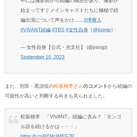
中には撮影前から続編の構想があり、撮影が
始まってすぐメインキャストたちに極秘で続
編出演について声をかけ……
#堺雅人
#VIVANT続編
#TBS
#女性自身
［
@jisinjp
］
— 女性自身【公式・光文社】 (@jisinjp)
September 10, 2023
また、別班・黒須役の
松坂桃李さん
のコメント
から続編の
可能性が高いと判断する向きも見られました。
松坂桃李 「VIVANT」続編に含み？「モンゴ
ル語を続けるかは・・・」
https://t.co/9YMcWlEF7P