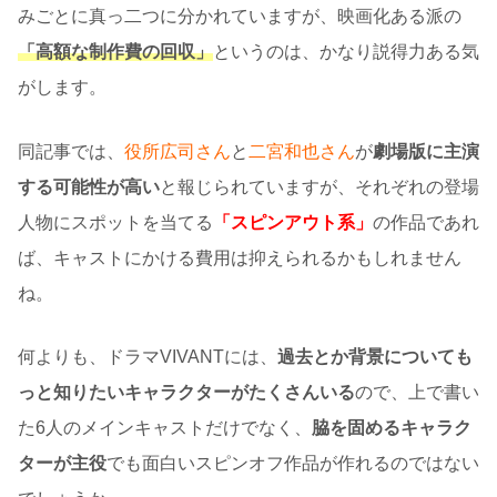
みごとに真っ二つに分かれていますが、映画化ある派の
「高額な制作費の回収」
というのは、かなり説得力ある気
がします。
同記事では、
役所広司さん
と
二宮和也さん
が
劇場版に主演
する可能性が高い
と報じられていますが、それぞれの登場
人物にスポットを当てる
「スピンアウト系」
の作品であれ
ば、キャストにかける費用は抑えられるかもしれません
ね。
何よりも、ドラマVIVANTには、
過去とか背景についても
っと知りたいキャラクターがたくさんいる
ので、上で書い
た6人のメインキャストだけでなく、
脇を固めるキャラク
ターが主役
でも面白いスピンオフ作品が作れるのではない