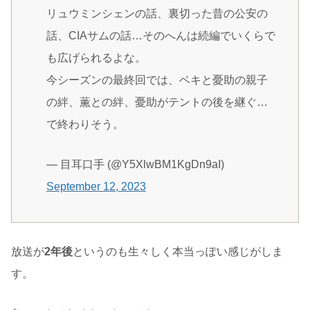
リュウミンシェンの話、裏切った昔の公安の
話、CIAサムの話…そのへんは続編でいくらで
も広げられるよな。
今シーズンの最終回では、ベキと憂助の親子
の絆、薫との絆、憂助がテントの後を継ぐ…
で終わりそう。
— 目耳口手 (@Y5XlwBM1KgDn9aI)
September 12, 2023
放送が
2年後
というのも生々しく本当っぽい感じがしま
す。