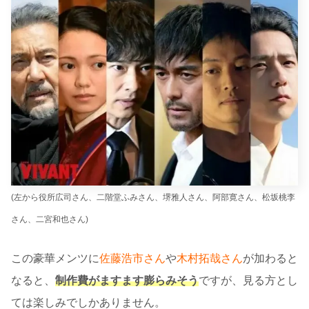
(左から役所広司さん、二階堂ふみさん、堺雅人さん、阿部寛さん、松坂桃李
さん、二宮和也さん)
この豪華メンツに
佐藤浩市さん
や
木村拓哉さん
が加わると
なると、
制作費がますます膨らみそう
ですが、見る方とし
ては楽しみでしかありません。