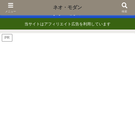
あなたの『知りたい』に一歩でも近づくために
ネオ・モダン
ネオ・モダン
メニュー
検索
当サイトはアフィリエイト広告を利用しています
PR