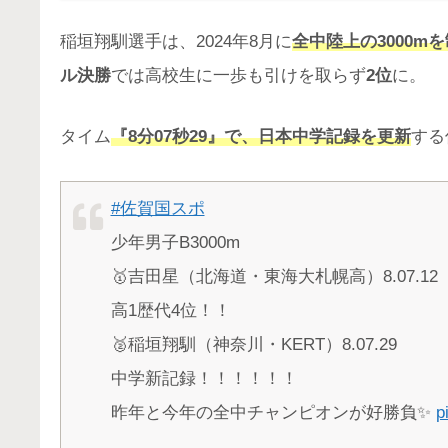
稲垣翔馴選手は、2024年8月に
全中陸上の3000m
ル決勝
では高校生に一歩も引けを取らず
2位
に。
タイム
『8
分0
7
秒29』で、日本中学記録を更新
する
#佐賀国スポ
少年男子B3000m
🥇吉田星（北海道・東海大札幌高）8.07.12
高1歴代4位！！
🥈稲垣翔馴（神奈川・KERT）8.07.29
中学新記録！！！！！！
昨年と今年の全中チャンピオンが好勝負✨
p