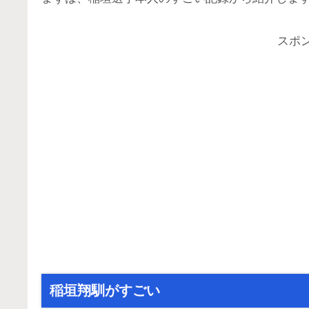
スポ
稲垣翔馴がすごい