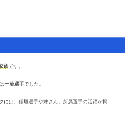
家族
です。
は
一流選手
でした。
スタには、稲垣選手や妹さん、所属選手の活躍が掲
す。