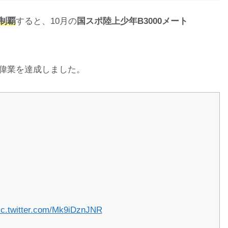
を制覇
すると、10月の
国スポ陸上少年
B3000
メート
偉業を達成しました。
ic.twitter.com/Mk9iDznJNR