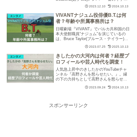
ン・ユウ(富安悠)さんについて、ジョング
2023.12.10
2024.10.13
ク＆他の似ている芸能人2人との画像比較
やすっぴん画像・メイク顔画像を紹介し
VIVANTナジュム役俳優B.T.は何
エンタメ
ます。
者？年齢や所属事務所は？
日曜劇場『VIVANT』でバルカ共和国の日
本大使館職員”ナジュム”を演じているの
は、Bruce Taylor(ブルース・テイラー)さ
ん。日本ではB.T.(ビーティー)という名前
2023.07.25
2025.10.13
で芸能活動されています。B.T.さんのwiki
プロフィール、年齢、所属事務所、
きしたかの大河内は何者？経歴プ
エンタメ
VIVANT以外の出演作品について調査しま
ロフィールや芸人時代を調査！
した。
人気急上昇中のきしたかのYouTubeチャ
ンネル『高野さんを怒らせたい。』。縁
の下の力持ちとして高野さんを怒らせる
ための面白い企画をつぎつぎと考え出す
2023.09.24
2024.10.13
大河内さんがいったい何者なのか、プロ
フィールや芸人時代の経歴について調査
しました。
スポンサーリンク