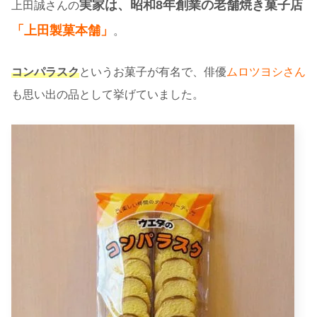
実家は、昭和8年創業の老舗焼き菓子店
上田誠さんの
「上田製菓本舗」
。
コンパラスク
というお菓子が有名で、俳優
ムロツヨシさん
も思い出の品として挙げていました。