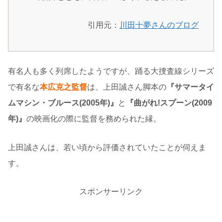
引用元：
川田十夢さんのブログ
有名人も多く列席したようですが、踊る大捜査線シリーズ
で有名な
本広克之監督
は、上田誠さん脚本の
『サマータイ
ムマシン・ブルース(2005年)』
と
『曲がれ!スプーン(2009
年)』
の映画化の際に監督を務められた縁。
上田誠さんは、若い頃から評価されていたことが伺えま
す。
スポンサーリンク