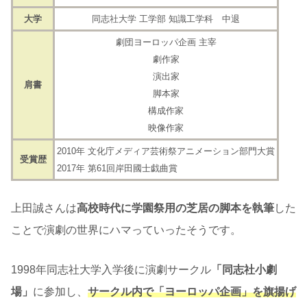
大学
同志社大学 工学部 知識工学科 中退
劇団ヨーロッパ企画 主宰
劇作家
演出家
肩書
脚本家
構成作家
映像作家
2010年 文化庁メディア芸術祭アニメーション部門大賞
受賞歴
2017年 第61回岸田國士戯曲賞
上田誠さんは
高校時代に学園祭用の芝居の脚本を執筆
した
ことで演劇の世界にハマっていったそうです。
1998年同志社大学入学後に演劇サークル
「同志社小劇
場」
に参加し、
サークル内で「ヨーロッパ企画」を旗揚げ