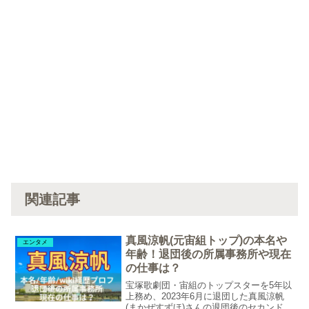
関連記事
真風涼帆(元宙組トップ)の本名や
エンタメ
年齢！退団後の所属事務所や現在
の仕事は？
宝塚歌劇団・宙組のトップスターを5年以
上務め、2023年6月に退団した真風涼帆
(まかぜすずほ)さんの退団後のセカンドキ