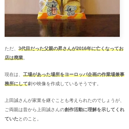
ただ、
3代目だった父親の昇さんが2016年に亡くなってお
店は廃業
。
現在は、
工場があった場所をヨーロッパ企画の作業場兼事
務所にして
劇や映像を作成しているそうです。
上田誠さんが家業を継ぐことも考えられたのでしょうが、
ご両親は昔から上田誠さんの
創作活動に理解を示してくれ
ていた
とのこと。