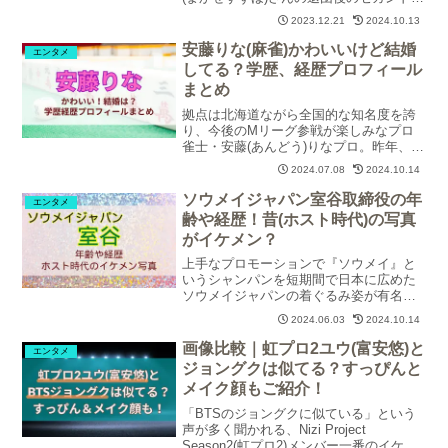
ャリアが気になります。真風さんの「wiki
2023.12.21
2024.10.13
プロフィール」「本名や年齢」「経歴」
「退団後の所属事務所や現在の仕事」に
安藤りな(麻雀)かわいいけど結婚
エンタメ
ついて調査・紹介します。
してる？学歴、経歴プロフィール
まとめ
拠点は北海道ながら全国的な知名度を誇
り、今後のMリーグ参戦が楽しみなプロ
雀士・安藤(あんどう)りなプロ。昨年、初
タイトルを獲得して勢いに乗る安藤プロ
2024.07.08
2024.10.14
の「プロフィール」「本名」「身長」
「学歴」「経歴」「成績」「Mリーグ入
ソウメイジャパン室谷取締役の年
エンタメ
りの」について調査・紹介します。
齢や経歴！昔(ホスト時代)の写真
がイケメン？
上手なプロモーションで『ソウメイ』と
いうシャンパンを短期間で日本に広めた
ソウメイジャパンの着ぐるみ姿が有名な
室谷(むろたに)取締役の「会社」「wikiプ
2024.06.03
2024.10.14
ロフィール」「年齢」「経歴」「若いこ
ろの写真」「結婚」について調査・紹介
画像比較｜虹プロ2ユウ(富安悠)と
エンタメ
します。
ジョングクは似てる？すっぴんと
メイク顔もご紹介！
「BTSのジョングクに似ている」という
声が多く聞かれる、Nizi Project
Season2(虹プロ2)メンバー一番のイケメ