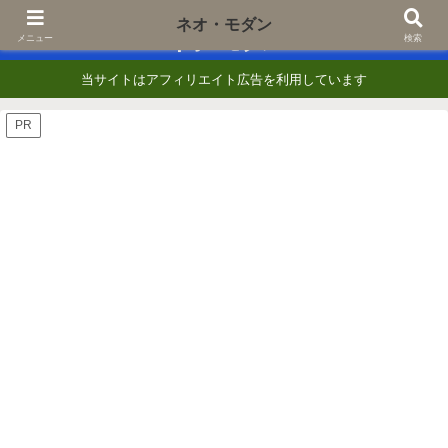
あなたの『知りたい』に一歩でも近づくために
ネオ・モダン
ネオ・モダン
メニュー
検索
当サイトはアフィリエイト広告を利用しています
PR