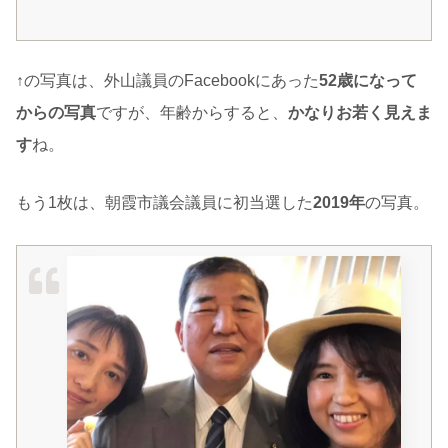
↑の写真は、外山議員のFacebookにあった
52歳になって
からの写真
ですが、年齢からすると、
かなりお若く見えま
す
ね。
もう1枚は、朝霞市議会議員に初当選した
2019年
の写真。