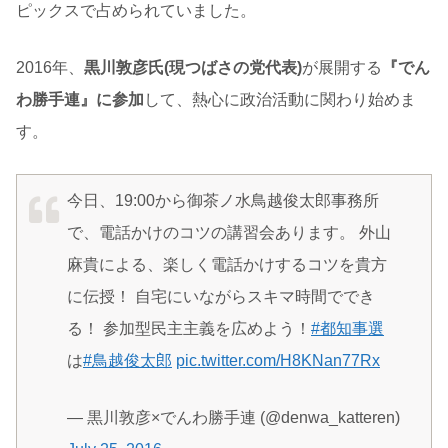
ピックスで占められていました。
2016年、
黒川敦彦氏(現つばさの党代表)
が展開する
『でん
わ勝手連』に参加
して、熱心に政治活動に関わり始めま
す。
今日、19:00から御茶ノ水鳥越俊太郎事務所
で、電話かけのコツの講習会あります。 外山
麻貴による、楽しく電話かけするコツを貴方
に伝授！ 自宅にいながらスキマ時間ででき
る！ 参加型民主主義を広めよう！
#都知事選
は
#鳥越俊太郎
pic.twitter.com/H8KNan77Rx
— 黒川敦彦×でんわ勝手連 (@denwa_katteren)