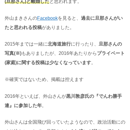
(
旦那さん)と離婚した
と思われます。
外山まきさんの
Facebook
を見ると、
過去に旦那さんがい
たと思われる投稿
がありました。
2015年までは一緒に
北海道旅行
に行ったり、
旦那さんの
写真(※)
もありましたが、2016年あたりから
プライベート
(家庭)に関する投稿は少なくなっています
。
※確実ではないため、掲載は控えます
2016年といえば、外山さんが
黒川敦彦氏の『でんわ勝手
連』に参加した年
。
外山さんは全国飛び回っていたようなので、政治活動にの