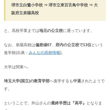
堺市立白鷺小学校 ⇒ 堺市立東百舌鳥中学校 ⇒ 大
阪府立泉陽高校
と、高校卒業までは
地元の公立校
に通っています。
なお、泉陽高校は
偏差値67
、
府内の公立校で13位
という
進学校(出典：
みんなの高校情報
)。
大学は関東へ、
埼玉大学(国立)の教育学部
へ進学するも
中退
されたようで
す。
ということで、外山さんの
最終学歴は『高卒』
となりま