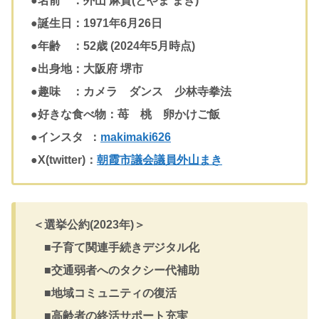
●名前 ：外山 麻貴(とやま まき)
●誕生日：1971年6月26日
●年齢 ：52歳 (2024年5月時点)
●出身地：大阪府 堺市
●趣味 ：カメラ ダンス 少林寺拳法
●好きな食べ物：苺 桃 卵かけご飯
●インスタ ：
makimaki626
●X(twitter)：
朝霞市議会議員外山まき
＜選挙公約(2023年)＞
■子育て関連手続きデジタル化
■交通弱者へのタクシー代補助
■地域コミュニティの復活
■高齢者の終活サポート充実