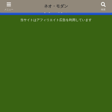
あなたの『知りたい』に一歩でも近づくために
ネオ・モダン
ネオ・モダン
メニュー
検索
当サイトはアフィリエイト広告を利用しています