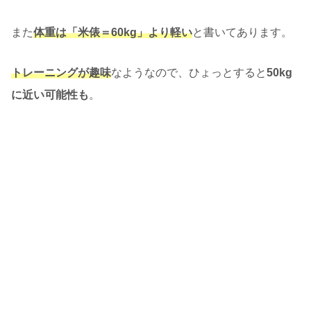
また
体重は「米俵＝60kg」より軽い
と書いてあります。
トレーニングが趣味
なようなので、ひょっとすると
50kg
に近い可能性も
。