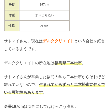
身長
167cm
体重
米俵より軽い
性格
内向的
サトマイさん、現在は
デルタクリエイト
という会社を経営
しているようです。
デルタクリエイトの所在地は
福島県二本松市
。
サトマイさんが卒業した福島大学も二本松市からそれほど
離れていないので、
生まれてからずっと二本松市に住んで
いる可能性もあります
。
身長167cm
は女性にしてはけっこう高め。