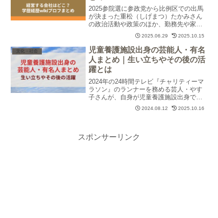
2025参院選に参政党から比例区での出馬
が決まった重松（しげまつ）たかみさん
の政治活動や政策のほか、勤務先や家族
といったプライベートな部分についても
2025.06.29
2025.10.15
紹介していきます。参政党やフレッシュ
な候補者に関心がある人にはきっと参考
児童養護施設出身の芸能人・有名
文化・社会
になる内容なので、ぜひ最後まで御覧く
人まとめ｜生い立ちやその後の活
ださいm(_ _)m
躍とは
2024年の24時間テレビ『チャリティーマ
ラソン』のランナーを務める芸人・やす
子さんが、自身が児童養護施設出身であ
ることを告白して話題になりました。今
2024.08.12
2025.10.16
回は、児童養護施設出身という経歴を持
ちながらも、逆境を乗り越えて活躍する
芸能人・有名人8人の生い立ちやその後に
ついて調査しました。
スポンサーリンク