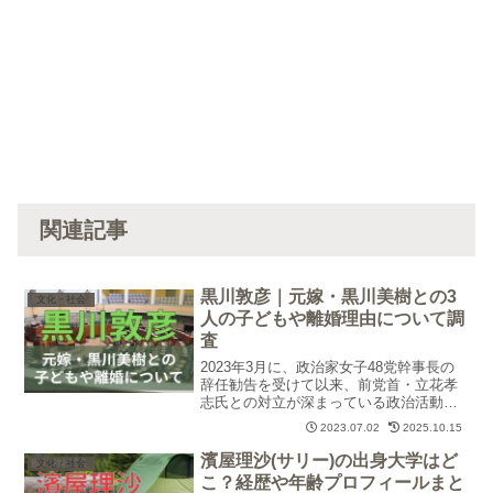
関連記事
黒川敦彦｜元嫁・黒川美樹との3
文化・社会
人の子どもや離婚理由について調
査
2023年3月に、政治家女子48党幹事長の
辞任勧告を受けて以来、前党首・立花孝
志氏との対立が深まっている政治活動家
の黒川敦彦(くろかわあつひこ)氏。元嫁の
2023.07.02
2025.10.15
黒川美樹さんとの間にいる3人の子どもや
美樹さんとの離婚理由について調査しま
濱屋理沙(サリー)の出身大学はど
文化・社会
した。
こ？経歴や年齢プロフィールまと