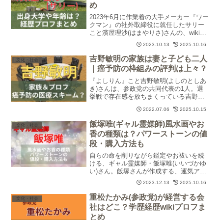
め
2023年6月に作業着の大手メーカー『ワー
クマン』の社外取締役に就任したサリー
こと濱屋理沙(はまやりさ)さんの、wikiプ
ロフィール、出身大学、年齢や自宅、家
2023.10.13
2025.10.16
族(夫や子ども)、経歴や職歴、ワークマン
との馴れ初めなどについて紹介します。
吉野敏明の家族は妻と子ども二人
文化・社会
｜癌予防の枠組みの評判は上々？
『よしりん』こと吉野敏明(よしのとしあ
き)さんは、参政党の共同代表の1人。選
挙戦で存在感を放ちまくっている吉野敏
明さんの家族(妻や子ども)についてや、経
2022.07.06
2025.10.15
歴プロフィール、吉野敏明さんが提唱す
る癌すらも予防する画期的な医療の枠組
飯塚唯(ギャル霊媒師)風水画やお
文化・社会
みについて調査しました。
香の種類は？パワーストーンの値
段・購入方法も
自らの命を削りながら鑑定やお祓いを続
ける、ギャル霊媒師・飯塚唯(いいづかゆ
い)さん。飯塚さんが作成する、運気アッ
プ・邪気払いアイテム「風水画」「パワ
2023.12.13
2025.10.16
ーストーン」「お香」の種類や値段、購
入方法について調査・紹介します。
重松たかみ(参政党)が経営する会
文化・社会
社はどこ？学歴経歴wikiプロフま
とめ