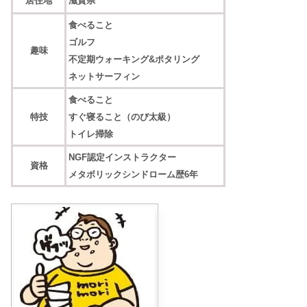
居住地
滋賀県
食べること
ゴルフ
趣味
不定期ウォーキング&ポタリング
ネットサーフィン
食べること
特技
すぐ寝ること（のび太級）
トイレ掃除
NGF認定インストラクター
資格
メタボリックシンドローム歴6年